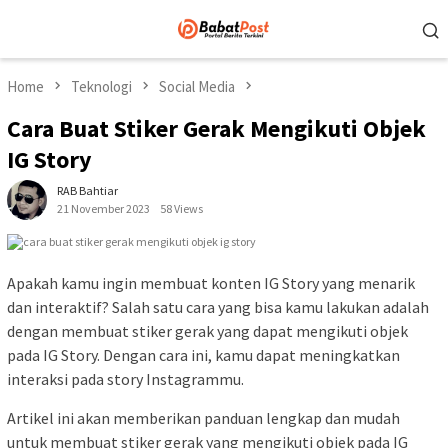
Skip
Mobile
to
Menu
content
Home
Teknologi
Social Media
Cara Buat Stiker Gerak Mengikuti Objek
IG Story
RAB Bahtiar
21 November 2023
58 Views
Apakah kamu ingin membuat konten IG Story yang menarik
dan interaktif? Salah satu cara yang bisa kamu lakukan adalah
dengan membuat stiker gerak yang dapat mengikuti objek
pada IG Story. Dengan cara ini, kamu dapat meningkatkan
interaksi pada story Instagrammu.
Artikel ini akan memberikan panduan lengkap dan mudah
untuk membuat stiker gerak yang mengikuti objek pada IG