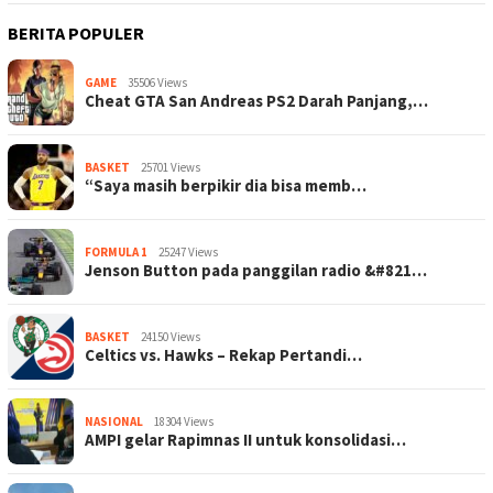
BERITA POPULER
GAME
35506 Views
Cheat GTA San Andreas PS2 Darah Panjang,…
BASKET
25701 Views
“Saya masih berpikir dia bisa memb…
FORMULA 1
25247 Views
Jenson Button pada panggilan radio &#821…
BASKET
24150 Views
Celtics vs. Hawks – Rekap Pertandi…
NASIONAL
18304 Views
AMPI gelar Rapimnas II untuk konsolidasi…