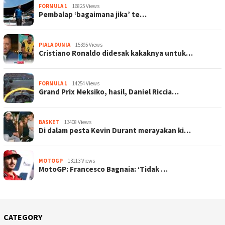
FORMULA 1
16825 Views
Pembalap ‘bagaimana jika’ te…
PIALA DUNIA
15395 Views
Cristiano Ronaldo didesak kakaknya untuk…
FORMULA 1
14254 Views
Grand Prix Meksiko, hasil, Daniel Riccia…
BASKET
13408 Views
Di dalam pesta Kevin Durant merayakan ki…
MOTOGP
13113 Views
MotoGP: Francesco Bagnaia: ‘Tidak …
CATEGORY