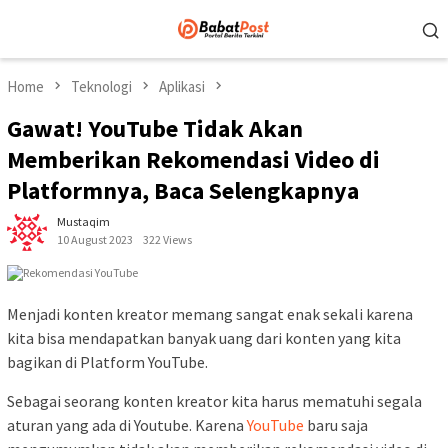
Skip
Mobile
to
Menu
content
Home
Teknologi
Aplikasi
Gawat! YouTube Tidak Akan
Memberikan Rekomendasi Video di
Platformnya, Baca Selengkapnya
Mustaqim
10 August 2023
322 Views
Menjadi konten kreator memang sangat enak sekali karena
kita bisa mendapatkan banyak uang dari konten yang kita
bagikan di Platform YouTube.
Sebagai seorang konten kreator kita harus mematuhi segala
aturan yang ada di Youtube. Karena
YouTube
baru saja