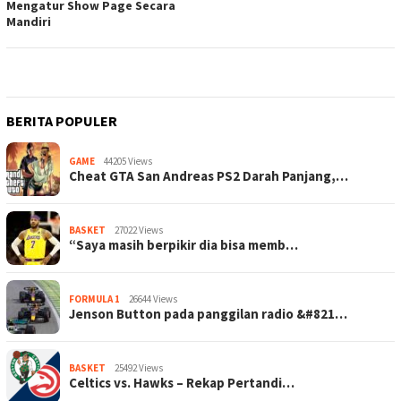
Mengatur Show Page Secara
Mandiri
BERITA POPULER
GAME
44205 Views
Cheat GTA San Andreas PS2 Darah Panjang,…
BASKET
27022 Views
“Saya masih berpikir dia bisa memb…
FORMULA 1
26644 Views
Jenson Button pada panggilan radio &#821…
BASKET
25492 Views
Celtics vs. Hawks – Rekap Pertandi…