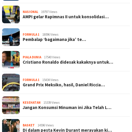
NASIONAL
19797 Views
AMPI gelar Rapimnas II untuk konsolidasi…
FORMULA 1
18096 Views
Pembalap ‘bagaimana jika’ te…
PIALA DUNIA
17540 Views
Cristiano Ronaldo didesak kakaknya untuk…
FORMULA 1
15434 Views
Grand Prix Meksiko, hasil, Daniel Riccia…
KESEHATAN
15339 Views
Jangan Konsumsi Minuman ini Jika Telah L…
BASKET
14596 Views
Di dalam pesta Kevin Durant merayakan ki…