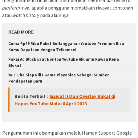
mengumumkan tidak akan memberikan rekomendasi video di
platform
-nya, apabila pengguna mematikan riwayat tontonan
atau
watch history
pada akunnya.
READ MORE
Cuma Rp49 Ribu Paket Berlangganan Youtube Premium Bisa
Kamu Dapatkan dengan Telkomsel
Pakai Ad Block saat Nonton Youtube Akunmu Rawan Kena
Blokir?
YouTube Siap Rilis Game Playables Sebagai Sumber
Pendapatan Baru
Berita Terkait :
Gawat! Iklan Overlay Bakal di
Hapus YouTube Mulai 6 April 2023
Pengumuman ini disampaikan melalui laman Support Google