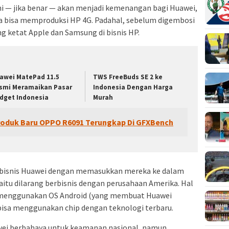
ni — jika benar — akan menjadi kemenangan bagi Huawei,
a bisa memproduksi HP 4G. Padahal, sebelum digembosi
g ketat Apple dan Samsung di bisnis HP.
awei MatePad 11.5
TWS FreeBuds SE 2 ke
smi Meramaikan Pasar
Indonesia Dengan Harga
dget Indonesia
Murah
Produk Baru OPPO R6091 Terungkap Di GFXBench
bisnis Huawei dengan memasukkan mereka ke dalam
aitu dilarang berbisnis dengan perusahaan Amerika. Hal
 menggunakan OS Android (yang membuat Huawei
sa menggunakan chip dengan teknologi terbaru.
ei berbahaya untuk keamanan nasional, namun