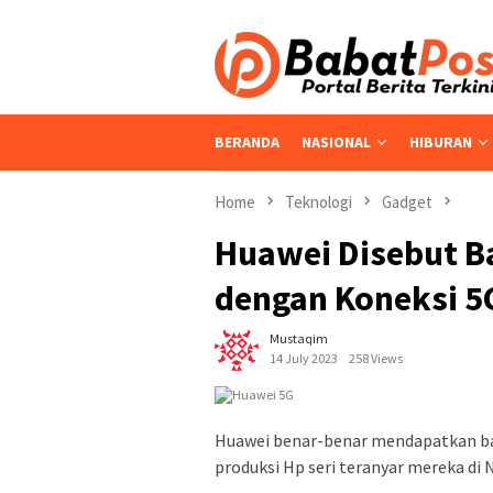
Skip
to
content
BERANDA
NASIONAL
HIBURAN
Home
Teknologi
Gadget
Huawei Disebut B
dengan Koneksi 5
Mustaqim
14 July 2023
258 Views
Huawei benar-benar mendapatkan b
produksi Hp seri teranyar mereka di 