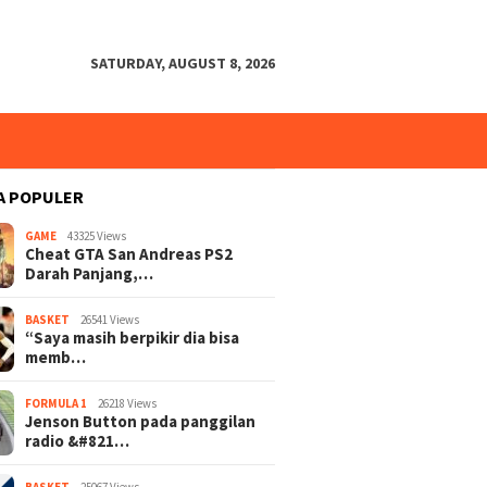
SATURDAY, AUGUST 8, 2026
A POPULER
GAME
43325 Views
Cheat GTA San Andreas PS2
Darah Panjang,…
BASKET
26541 Views
“Saya masih berpikir dia bisa
memb…
FORMULA 1
26218 Views
Jenson Button pada panggilan
radio &#821…