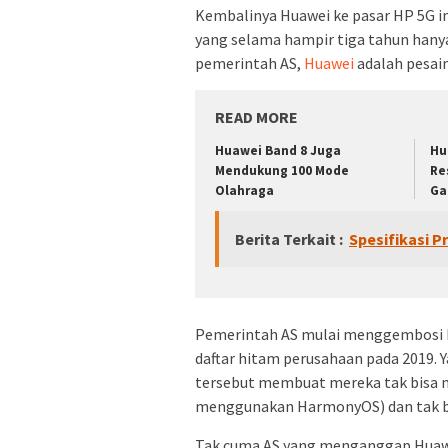
Kembalinya Huawei ke pasar HP 5G i
yang selama hampir tiga tahun hany
pemerintah AS,
Huawei
adalah pesain
READ MORE
Huawei Band 8 Juga
Hu
Mendukung 100 Mode
Re
Olahraga
Ga
Berita Terkait :
Spesifikasi 
Pemerintah AS mulai menggembosi 
daftar hitam perusahaan pada 2019. Y
tersebut membuat mereka tak bisa
menggunakan HarmonyOS) dan tak bi
Tak cuma AS yang menganggap Huaw