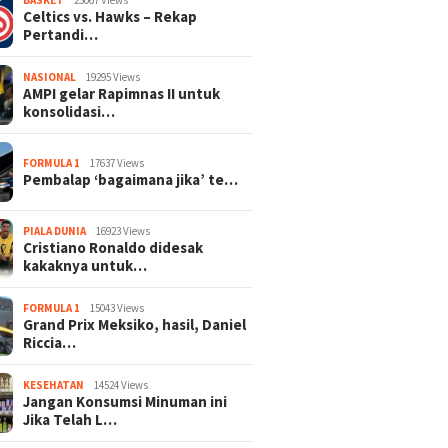
BASKET
25067 Views
Celtics vs. Hawks – Rekap
Pertandi…
NASIONAL
19295 Views
AMPI gelar Rapimnas II untuk
konsolidasi…
FORMULA 1
17637 Views
Pembalap ‘bagaimana jika’ te…
PIALA DUNIA
16923 Views
Cristiano Ronaldo didesak
kakaknya untuk…
FORMULA 1
15043 Views
Grand Prix Meksiko, hasil, Daniel
Riccia…
KESEHATAN
14524 Views
Jangan Konsumsi Minuman ini
Jika Telah L…