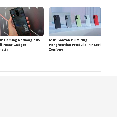
HP Gaming Redmagic 8S
Asus Bantah Isu Miring
di Pasar Gadget
Penghentian Produksi HP Seri
nesia
Zenfone