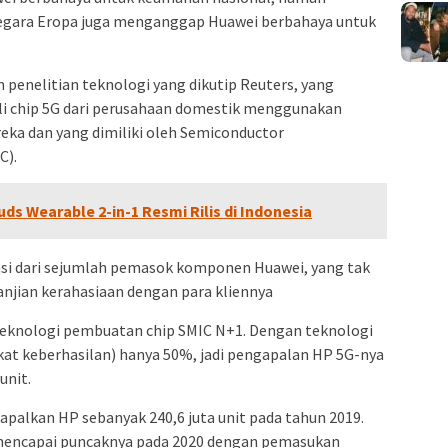
negara Eropa juga menganggap Huawei berbahaya untuk
n penelitian teknologi yang dikutip Reuters, yang
i chip 5G dari perusahaan domestik menggunakan
eka dan yang dimiliki oleh Semiconductor
C).
s Wearable 2-in-1 Resmi Rilis di Indonesia
si dari sejumlah pemasok komponen Huawei, yang tak
njian kerahasiaan dengan para kliennya
teknologi pembuatan chip SMIC N+1. Dengan teknologi
ingkat keberhasilan) hanya 50%, jadi pengapalan HP 5G-nya
unit.
palkan HP sebanyak 240,6 juta unit pada tahun 2019.
mencapai puncaknya pada 2020 dengan pemasukan