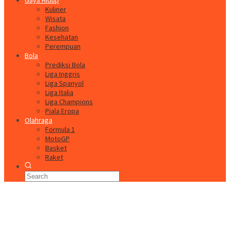
Gaya Hidup
Kuliner
Wisata
Fashion
Kesehatan
Perempuan
Bola
Prediksi Bola
Liga Inggris
Liga Spanyol
Liga Italia
Liga Champions
Piala Eropa
Olahraga
Formula 1
MotoGP
Basket
Raket