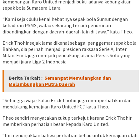
kemenangan Karo United menjadi bukti adanya kebangkitan
sepak bola Sumatera Utara
“Kami sejak dulu kenal hebatnya sepak bola Sumut dengan
kehadiran PSMS, walau sekarang terjadi penurunan
dibandingkan dengan daerah-daerah lain di Jawa,” kata Theo.
Erick Thohir sejak lama dikenal sebagai penggemar sepak bola.
Bahkan, dia pernah menjadi presiden raksasa Serie A, Inter
Milan. Erick juga menjadi pendukung utama Persis Solo yang
menjadi juara Liga 2 Indonesia.
Berita Terkait :
Semangat Memulangkan dan
Melambungkan Putra Daerah
“Sehingga wajar kalau Erick Thohir juga memperhatikan dan
mendukung kemajuan Karo United FC,” kata Theo.
Theo sendiri menyatakan cukup terkejut karena Erick Thohir
memberikan perhatian besar kepada Karo United.
“Ini menunjukkan bahwa perhatian beliau untuk kemajuan olah