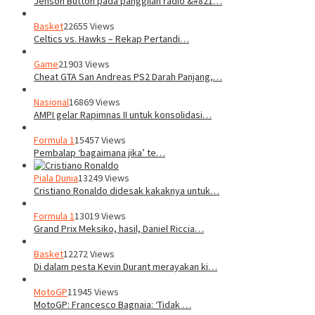
Jenson Button pada panggilan radio &#821…
Basket
22655 Views
Celtics vs. Hawks – Rekap Pertandi…
Game
21903 Views
Cheat GTA San Andreas PS2 Darah Panjang,…
Nasional
16869 Views
AMPI gelar Rapimnas II untuk konsolidasi…
Formula 1
15457 Views
Pembalap ‘bagaimana jika’ te…
Piala Dunia
13249 Views
Cristiano Ronaldo didesak kakaknya untuk…
Formula 1
13019 Views
Grand Prix Meksiko, hasil, Daniel Riccia…
Basket
12272 Views
Di dalam pesta Kevin Durant merayakan ki…
MotoGP
11945 Views
MotoGP: Francesco Bagnaia: ‘Tidak …