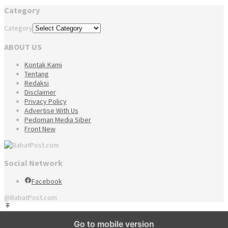
Category
Category
ABOUT US
Kontak Kami
Tentang
Redaksi
Disclaimer
Privacy Policy
Advertise With Us
Pedoman Media Siber
Front New
Social Network
Facebook
@BabatPost.com
Go to mobile version