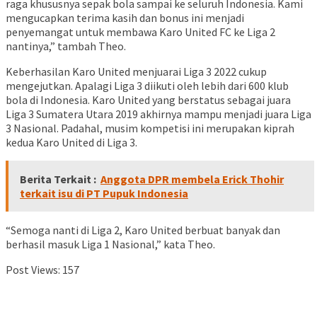
raga khususnya sepak bola sampai ke seluruh Indonesia. Kami
mengucapkan terima kasih dan bonus ini menjadi
penyemangat untuk membawa Karo United FC ke Liga 2
nantinya,” tambah Theo.
Keberhasilan Karo United menjuarai Liga 3 2022 cukup
mengejutkan. Apalagi Liga 3 diikuti oleh lebih dari 600 klub
bola di Indonesia. Karo United yang berstatus sebagai juara
Liga 3 Sumatera Utara 2019 akhirnya mampu menjadi juara Liga
3 Nasional. Padahal, musim kompetisi ini merupakan kiprah
kedua Karo United di Liga 3.
Berita Terkait :
Anggota DPR membela Erick Thohir
terkait isu di PT Pupuk Indonesia
“Semoga nanti di Liga 2, Karo United berbuat banyak dan
berhasil masuk Liga 1 Nasional,” kata Theo.
Post Views:
157