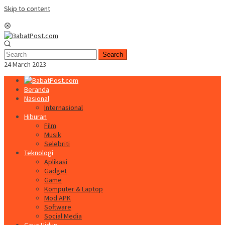
Skip to content
Mobile Menu
Search
24 March 2023
Beranda
Nasional
Internasional
Hiburan
Film
Musik
Selebriti
Teknologi
Aplikasi
Gadget
Game
Komputer & Laptop
Mod APK
Software
Social Media