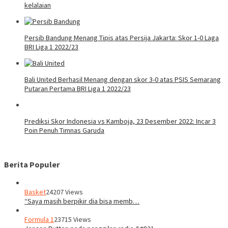
kelalaian
Persib Bandung Menang Tipis atas Persija Jakarta: Skor 1-0 Laga
BRI Liga 1 2022/23
Bali United Berhasil Menang dengan skor 3-0 atas PSIS Semarang
Putaran Pertama BRI Liga 1 2022/23
Prediksi Skor Indonesia vs Kamboja, 23 Desember 2022: Incar 3
Poin Penuh Timnas Garuda
Berita Populer
Basket
24207 Views
“Saya masih berpikir dia bisa memb…
Formula 1
23715 Views