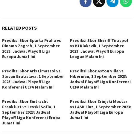
RELATED POSTS
Prediksi Skor Sparta Praha vs
Prediksi Skor Sheriff Tiraspol
Dinamo Zagreb, 1 September
vs KI Klaksvik, 1 September
2023: Jadwal Playoff Liga
2023: Jadwal Playoff Europa
Europa Jumat Ini
League Malam Ini
Prediksi Skor Aris Limassol vs
Prediksi Skor Aston Villa vs
Slovan Bratislava, 1 September
Hibernian, 1 September 2023:
2023: Jadwal Playoff Liga
Jadwal Playoff Liga Konferensi
Konferensi UEFA Malam Ini
UEFA Malam Ini
Prediksi Skor Eintracht
Prediksi Skor Zrinjski Mostar
Frankfurt vs Levski Sofia, 1
vs LASK Linz, 1 September 2023:
September 2023: Jadwal
Jadwal Playoff Liga Europa
Playoff Liga Konferensi Eropa
Jumat Ini
Jumat Ini