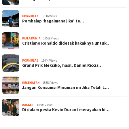
FORMULA 1
18116 Views
Pembalap ‘bagaimana jika’ te…
PIALA DUNIA
17559 Views
Cristiano Ronaldo didesak kakaknya untuk…
FORMULA 1
15444 Views
Grand Prix Meksiko, hasil, Daniel Riccia…
KESEHATAN
15368 Views
Jangan Konsumsi Minuman ini Jika Telah L…
BASKET
14606 Views
Di dalam pesta Kevin Durant merayakan ki…