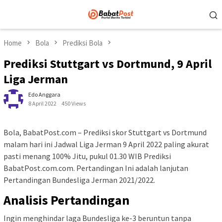
Skip
Mobile
to
Menu
content
Home
Bola
Prediksi Bola
Prediksi Stuttgart vs Dortmund, 9 April
Liga Jerman
Edo Anggara
8 April 2022
450 Views
Bola, BabatPost.com – Prediksi skor Stuttgart vs Dortmund
malam hari ini Jadwal Liga Jerman 9 April 2022 paling akurat
pasti menang 100% Jitu, pukul 01.30 WIB Prediksi
BabatPost.com.com. Pertandingan Ini adalah lanjutan
Pertandingan Bundesliga Jerman 2021/2022.
Analisis Pertandingan
Ingin menghindar laga Bundesliga ke-3 beruntun tanpa