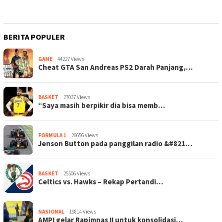
BERITA POPULER
GAME
44227 Views
Cheat GTA San Andreas PS2 Darah Panjang,…
BASKET
27037 Views
“Saya masih berpikir dia bisa memb…
FORMULA 1
26656 Views
Jenson Button pada panggilan radio &#821…
BASKET
25506 Views
Celtics vs. Hawks – Rekap Pertandi…
NASIONAL
19814 Views
AMPI gelar Rapimnas II untuk konsolidasi…