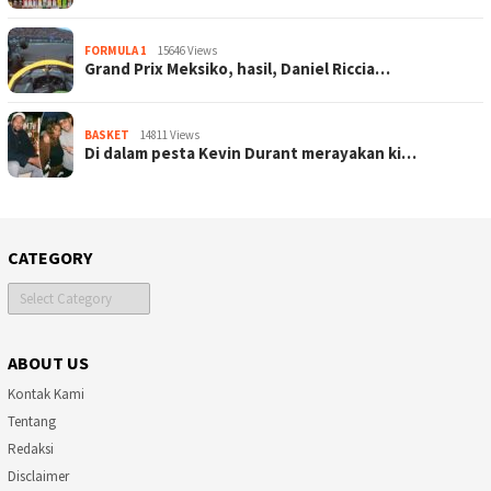
FORMULA 1
15646 Views
Grand Prix Meksiko, hasil, Daniel Riccia…
BASKET
14811 Views
Di dalam pesta Kevin Durant merayakan ki…
CATEGORY
Category
ABOUT US
Kontak Kami
Tentang
Redaksi
Disclaimer