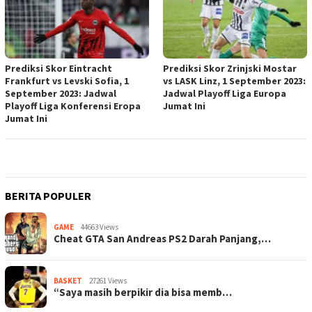
Prediksi Skor Eintracht
Prediksi Skor Zrinjski Mostar
Frankfurt vs Levski Sofia, 1
vs LASK Linz, 1 September 2023:
September 2023: Jadwal
Jadwal Playoff Liga Europa
Playoff Liga Konferensi Eropa
Jumat Ini
Jumat Ini
BERITA POPULER
GAME
44663 Views
Cheat GTA San Andreas PS2 Darah Panjang,…
BASKET
27261 Views
“Saya masih berpikir dia bisa memb…