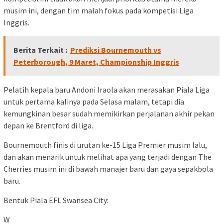
musim ini, dengan tim malah fokus pada kompetisi Liga
Inggris.
Berita Terkait :
Prediksi Bournemouth vs
Peterborough, 9 Maret, Championship Inggris
Pelatih kepala baru Andoni Iraola akan merasakan Piala Liga
untuk pertama kalinya pada Selasa malam, tetapi dia
kemungkinan besar sudah memikirkan perjalanan akhir pekan
depan ke Brentford di liga.
Bournemouth finis di urutan ke-15 Liga Premier musim lalu,
dan akan menarik untuk melihat apa yang terjadi dengan The
Cherries musim ini di bawah manajer baru dan gaya sepakbola
baru.
Bentuk Piala EFL Swansea City:
W