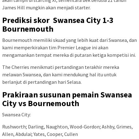
James Hill mungkin akan menjadi starter.
Prediksi skor Swansea City 1-3
Bournemouth
Bournemouth memiliki skuad yang lebih kuat dari Swansea, dan
kami memperkirakan tim Premier League ini akan
mengamankan tempat mereka di putaran ketiga kompetisi ini.
The Cherries menikmati pertandingan terakhir mereka
melawan Swansea, dan kami mendukung hal itu untuk
berlanjut di pertandingan hari Selasa.
Prakiraan susunan pemain Swansea
City vs Bournemouth
Swansea City:
Rushworth; Darling, Naughton, Wood-Gordon; Ashby, Grimes,
Allen, Abdulai; Yates, Cooper, Cullen