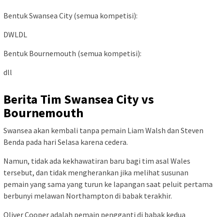
Bentuk Swansea City (semua kompetisi):
DWLDL
Bentuk Bournemouth (semua kompetisi):
dll
Berita Tim Swansea City vs
Bournemouth
Swansea akan kembali tanpa pemain Liam Walsh dan Steven
Benda pada hari Selasa karena cedera.
Namun, tidak ada kekhawatiran baru bagi tim asal Wales
tersebut, dan tidak mengherankan jika melihat susunan
pemain yang sama yang turun ke lapangan saat peluit pertama
berbunyi melawan Northampton di babak terakhir.
Oliver Cooper adalah pemain pengganti di babak kedua