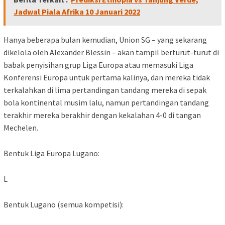
Jadwal Piala Afrika 10 Januari 2022
Hanya beberapa bulan kemudian, Union SG – yang sekarang
dikelola oleh Alexander Blessin – akan tampil berturut-turut di
babak penyisihan grup Liga Europa atau memasuki Liga
Konferensi Europa untuk pertama kalinya, dan mereka tidak
terkalahkan di lima pertandingan tandang mereka di sepak
bola kontinental musim lalu, namun pertandingan tandang
terakhir mereka berakhir dengan kekalahan 4-0 di tangan
Mechelen.
Bentuk Liga Europa Lugano:
L
Bentuk Lugano (semua kompetisi):