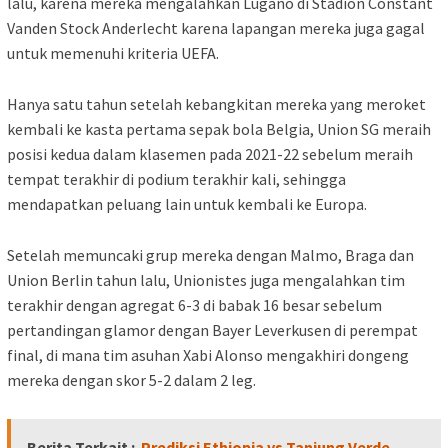
lalu, karena mereka mengalahkan Lugano di Stadion Constant
Vanden Stock Anderlecht karena lapangan mereka juga gagal
untuk memenuhi kriteria UEFA.
Hanya satu tahun setelah kebangkitan mereka yang meroket
kembali ke kasta pertama sepak bola Belgia, Union SG meraih
posisi kedua dalam klasemen pada 2021-22 sebelum meraih
tempat terakhir di podium terakhir kali, sehingga
mendapatkan peluang lain untuk kembali ke Europa.
Setelah memuncaki grup mereka dengan Malmo, Braga dan
Union Berlin tahun lalu, Unionistes juga mengalahkan tim
terakhir dengan agregat 6-3 di babak 16 besar sebelum
pertandingan glamor dengan Bayer Leverkusen di perempat
final, di mana tim asuhan Xabi Alonso mengakhiri dongeng
mereka dengan skor 5-2 dalam 2 leg.
Berita Terkait :
Prediksi Ethiopia vs Tanjung Verde,