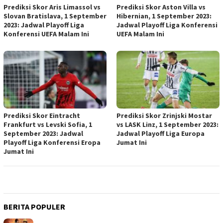
Prediksi Skor Aris Limassol vs
Prediksi Skor Aston Villa vs
Slovan Bratislava, 1 September
Hibernian, 1 September 2023:
2023: Jadwal Playoff Liga
Jadwal Playoff Liga Konferensi
Konferensi UEFA Malam Ini
UEFA Malam Ini
Prediksi Skor Eintracht
Prediksi Skor Zrinjski Mostar
Frankfurt vs Levski Sofia, 1
vs LASK Linz, 1 September 2023:
September 2023: Jadwal
Jadwal Playoff Liga Europa
Playoff Liga Konferensi Eropa
Jumat Ini
Jumat Ini
BERITA POPULER