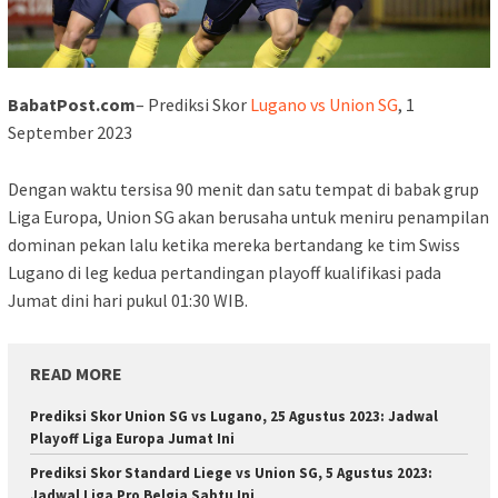
BabatPost.com
– Prediksi Skor
Lugano vs Union SG
, 1
September 2023
Dengan waktu tersisa 90 menit dan satu tempat di babak grup
Liga Europa, Union SG akan berusaha untuk meniru penampilan
dominan pekan lalu ketika mereka bertandang ke tim Swiss
Lugano di leg kedua pertandingan playoff kualifikasi pada
Jumat dini hari pukul 01:30 WIB.
READ MORE
Prediksi Skor Union SG vs Lugano, 25 Agustus 2023: Jadwal
Playoff Liga Europa Jumat Ini
Prediksi Skor Standard Liege vs Union SG, 5 Agustus 2023:
Jadwal Liga Pro Belgia Sabtu Ini