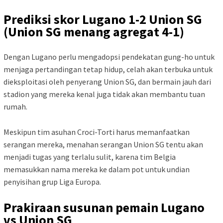
Prediksi skor Lugano 1-2 Union SG
(Union SG menang agregat 4-1)
Dengan Lugano perlu mengadopsi pendekatan gung-ho untuk
menjaga pertandingan tetap hidup, celah akan terbuka untuk
dieksploitasi oleh penyerang Union SG, dan bermain jauh dari
stadion yang mereka kenal juga tidak akan membantu tuan
rumah.
Meskipun tim asuhan Croci-Torti harus memanfaatkan
serangan mereka, menahan serangan Union SG tentu akan
menjadi tugas yang terlalu sulit, karena tim Belgia
memasukkan nama mereka ke dalam pot untuk undian
penyisihan grup Liga Europa.
Prakiraan susunan pemain Lugano
vs Union SG