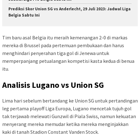
Prediksi Skor Union SG vs Anderlecht, 29 Juli 2023: Jadwal Liga
Belgia Sabtu Ini
Tim baru asal Belgia itu meraih kemenangan 2-0 di markas
mereka di Brussel pada pertemuan pembukaan dan harus
menghindari penyerahan tiga gol di Jenewa untuk
memperpanjang petualangan kompetisi kasta kedua di benua
itu.
Analisis Lugano vs Union SG
Lima hari sebelum bertandang ke Union SG untuk pertandingan
leg pertama playoff Liga Europa, Lugano mencetak tujuh gol
tak terjawab melewati Gunzwil di Piala Swiss, namun kekuatan
menyerang mereka memudar ketika mereka menginjakkan
kaki di tanah Stadion Constant Vanden Stock.